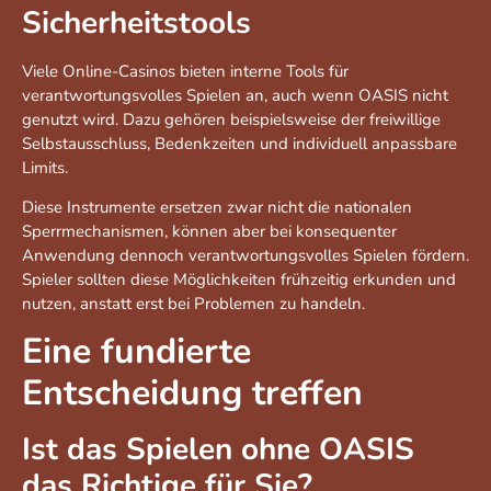
Sicherheitstools
Viele Online-Casinos bieten interne Tools für
verantwortungsvolles Spielen an, auch wenn OASIS nicht
genutzt wird. Dazu gehören beispielsweise der freiwillige
Selbstausschluss, Bedenkzeiten und individuell anpassbare
Limits.
Diese Instrumente ersetzen zwar nicht die nationalen
Sperrmechanismen, können aber bei konsequenter
Anwendung dennoch verantwortungsvolles Spielen fördern.
Spieler sollten diese Möglichkeiten frühzeitig erkunden und
nutzen, anstatt erst bei Problemen zu handeln.
Eine fundierte
Entscheidung treffen
Ist das Spielen ohne OASIS
das Richtige für Sie?