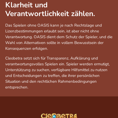
Klarheit und
Verantwortlichkeit zählen.
Das Spielen ohne OASIS kann je nach Rechtslage und
Lizenzbestimmungen erlaubt sein, ist aber nicht ohne
Verantwortung. OASIS dient dem Schutz der Spieler, und die
Wahl von Alternativen sollte in vollem Bewusstsein der
Konsequenzen erfolgen.
Cleobetra setzt sich für Transparenz, Aufklärung und
verantwortungsvolles Spielen ein. Spieler werden ermutigt,
Unterstützung zu suchen, verfügbare Hilfsmittel zu nutzen
und Entscheidungen zu treffen, die ihrer persönlichen
Situation und den rechtlichen Rahmenbedingungen
entsprechen.