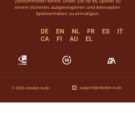
Zeitkontrollen bereit. Unser Ziel ist es, Spieler zu
einem sicheren, ausgewogenen und bewussten
Spielverhalten zu ermutigen.
DE
EN
NL
FR
ES
IT
CA
FI
AU
EL
support@cleobet-ra.de
© 2026 cleobet-ra.de