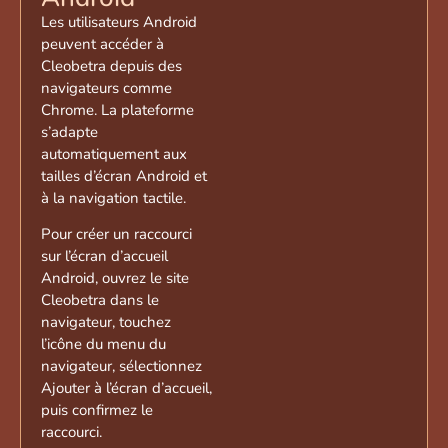
Les utilisateurs Android
peuvent accéder à
Cleobetra depuis des
navigateurs comme
Chrome. La plateforme
s’adapte
automatiquement aux
tailles d’écran Android et
à la navigation tactile.
Pour créer un raccourci
sur l’écran d’accueil
Android, ouvrez le site
Cleobetra dans le
navigateur, touchez
l’icône du menu du
navigateur, sélectionnez
Ajouter à l’écran d’accueil,
puis confirmez le
raccourci.