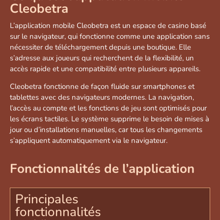
Cleobetra
L’application mobile Cleobetra est un espace de casino basé
sur le navigateur, qui fonctionne comme une application sans
nécessiter de téléchargement depuis une boutique. Elle
s’adresse aux joueurs qui recherchent de la flexibilité, un
accès rapide et une compatibilité entre plusieurs appareils.
Cleobetra fonctionne de façon fluide sur smartphones et
tablettes avec des navigateurs modernes. La navigation,
l’accès au compte et les fonctions de jeu sont optimisés pour
les écrans tactiles. Le système supprime le besoin de mises à
jour ou d’installations manuelles, car tous les changements
s’appliquent automatiquement via le navigateur.
Fonctionnalités de l’application
Principales
fonctionnalités