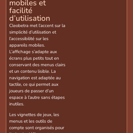
mobiles et
facilité
d’utilisation
Cleobetra met l’accent sur la
simplicité d’utilisation et
l’accessibilité sur les
appareils mobiles.
L’affichage s’adapte aux
écrans plus petits tout en
conservant des menus clairs
et un contenu lisible. La
navigation est adaptée au
tactile, ce qui permet aux
joueurs de passer d’un
espace à l’autre sans étapes
inutiles.
Les vignettes de jeux, les
menus et les outils de
compte sont organisés pour