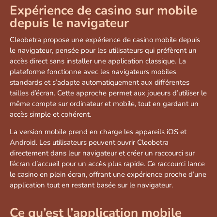
Expérience de casino sur mobile
depuis le navigateur
Cleobetra propose une expérience de casino mobile depuis
le navigateur, pensée pour les utilisateurs qui préfèrent un
accès direct sans installer une application classique. La
plateforme fonctionne avec les navigateurs mobiles
standards et s’adapte automatiquement aux différentes
tailles d’écran. Cette approche permet aux joueurs d’utiliser le
même compte sur ordinateur et mobile, tout en gardant un
accès simple et cohérent.
La version mobile prend en charge les appareils iOS et
Android. Les utilisateurs peuvent ouvrir Cleobetra
directement dans leur navigateur et créer un raccourci sur
l’écran d’accueil pour un accès plus rapide. Ce raccourci lance
le casino en plein écran, offrant une expérience proche d’une
application tout en restant basée sur le navigateur.
Ce qu’est l’application mobile