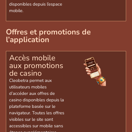
disponibles depuis l’espace
mobile.
Offres et promotions de
l’application
Accès mobile
aux promotions
de casino
Cleobetra permet aux
utilisateurs mobiles
d’accéder aux offres de
casino disponibles depuis la
plateforme basée sur le
navigateur. Toutes les offres
visibles sur le site sont
accessibles sur mobile sans