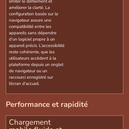
limiter le défilement et
améliorer la clarté. La
configuration basée sur le
navigateur assure une
compatibilité entre les
appareils sans dépendre
d’un logiciel propre à un
appareil précis. L’accessibilité
reste cohérente, que les
utilisateurs accèdent à la
plateforme depuis un onglet
de navigateur ou un
raccourci enregistré sur
l’écran d’accueil.
Performance et rapidité
Chargement