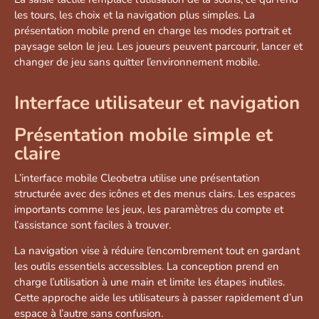
les tours, les choix et la navigation plus simples. La
présentation mobile prend en charge les modes portrait et
paysage selon le jeu. Les joueurs peuvent parcourir, lancer et
changer de jeu sans quitter l’environnement mobile.
Interface utilisateur et navigation
Présentation mobile simple et
claire
L’interface mobile Cleobetra utilise une présentation
structurée avec des icônes et des menus clairs. Les espaces
importants comme les jeux, les paramètres du compte et
l’assistance sont faciles à trouver.
La navigation vise à réduire l’encombrement tout en gardant
les outils essentiels accessibles. La conception prend en
charge l’utilisation à une main et limite les étapes inutiles.
Cette approche aide les utilisateurs à passer rapidement d’un
espace à l’autre sans confusion.