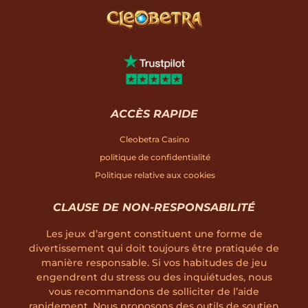
ACCÈS RAPIDE
Cleobetra Casino
politique de confidentialité
Politique relative aux cookies
CLAUSE DE NON-RESPONSABILITÉ
Les jeux d’argent constituent une forme de
divertissement qui doit toujours être pratiquée de
manière responsable. Si vos habitudes de jeu
engendrent du stress ou des inquiétudes, nous
vous recommandons de solliciter de l’aide
rapidement. Nous proposons des outils de soutien