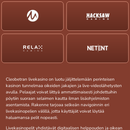
Cleobetran livekasino on luotu jäljittelemään perinteisen
kasinon tunnelmaa oikeiden jakajien ja live-videolähetysten
avulla. Pelaajat voivat liittyä ammattimaisesti johdettuihin
pöytiin suoraan selaimen kautta ilman lisäohjelmiston
asentamista. Rakenne tarjoaa selkeän navigoinnin eri
livekasinopelien välillä, jotta käyttäjät voivat löytää
haluamansa pelit nopeasti.
Livekasinopelit yhdistävät digitaalisen helppouden ja oikean