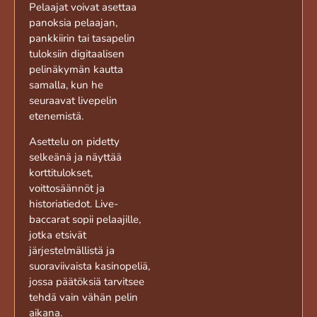
Pelaajat voivat asettaa
panoksia pelaajan,
pankkiirin tai tasapelin
tuloksiin digitaalisen
pelinäkymän kautta
samalla, kun he
seuraavat livepelin
etenemistä.
Asettelu on pidetty
selkeänä ja näyttää
korttitulokset,
voittosäännöt ja
historiatiedot. Live-
baccarat sopii pelaajille,
jotka etsivät
järjestelmällistä ja
suoraviivaista kasinopeliä,
jossa päätöksiä tarvitsee
tehdä vain vähän pelin
aikana.