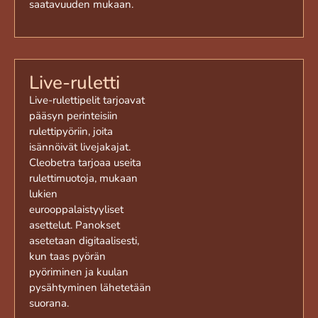
saatavuuden mukaan.
Live-ruletti
Live-rulettipelit tarjoavat
pääsyn perinteisiin
rulettipyöriin, joita
isännöivät livejakajat.
Cleobetra tarjoaa useita
rulettimuotoja, mukaan
lukien
eurooppalaistyyliset
asettelut. Panokset
asetetaan digitaalisesti,
kun taas pyörän
pyöriminen ja kuulan
pysähtyminen lähetetään
suorana.