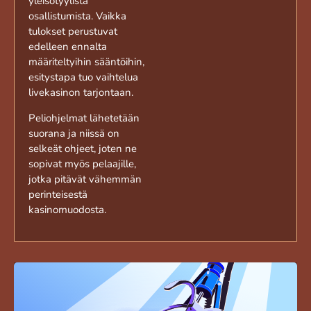
yleisötyylistä
osallistumista. Vaikka
tulokset perustuvat
edelleen ennalta
määriteltyihin sääntöihin,
esitystapa tuo vaihtelua
livekasinon tarjontaan.
Peliohjelmat lähetetään
suorana ja niissä on
selkeät ohjeet, joten ne
sopivat myös pelaajille,
jotka pitävät vähemmän
perinteisestä
kasinomuodosta.