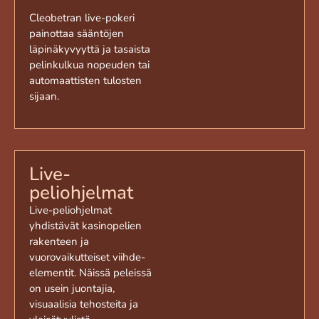
Cleobetran live-pokeri
painottaa sääntöjen
läpinäkyvyyttä ja tasaista
pelinkulkua nopeuden tai
automaattisten tulosten
sijaan.
Live-
peliohjelmat
Live-peliohjelmat
yhdistävät kasinopelien
rakenteen ja
vuorovaikutteiset viihde-
elementit. Näissä peleissä
on usein juontajia,
visuaalisia tehosteita ja